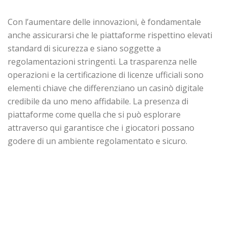
Con l’aumentare delle innovazioni, è fondamentale
anche assicurarsi che le piattaforme rispettino elevati
standard di sicurezza e siano soggette a
regolamentazioni stringenti. La trasparenza nelle
operazioni e la certificazione di licenze ufficiali sono
elementi chiave che differenziano un casinò digitale
credibile da uno meno affidabile. La presenza di
piattaforme come quella che si può esplorare
attraverso qui garantisce che i giocatori possano
godere di un ambiente regolamentato e sicuro.
CONCLUSIONI:
L’INNOVAZIONE COME
MOTORE DI CRESCITA
SOSTENIBILE