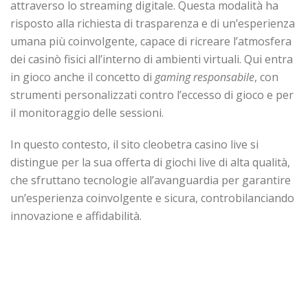
attraverso lo streaming digitale. Questa modalità ha
risposto alla richiesta di trasparenza e di un’esperienza
umana più coinvolgente, capace di ricreare l’atmosfera
dei casinò fisici all’interno di ambienti virtuali. Qui entra
in gioco anche il concetto di
gaming responsabile
, con
strumenti personalizzati contro l’eccesso di gioco e per
il monitoraggio delle sessioni.
In questo contesto, il sito cleobetra casino live si
distingue per la sua offerta di giochi live di alta qualità,
che sfruttano tecnologie all’avanguardia per garantire
un’esperienza coinvolgente e sicura, controbilanciando
innovazione e affidabilità.
AFFIDABILITÀ,
REGOLAMENTAZIONE E
SICUREZZA