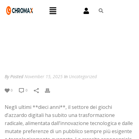
By
Posted
November 15, 2025
In
Uncategorized
0
0
Negli ultimi **dieci anni**, il settore dei giochi
d’azzardo digitali ha subito una trasformazione
radicale, alimentata dall’innovazione tecnologica e dalle
mutate preferenze di un pubblico sempre più esigente