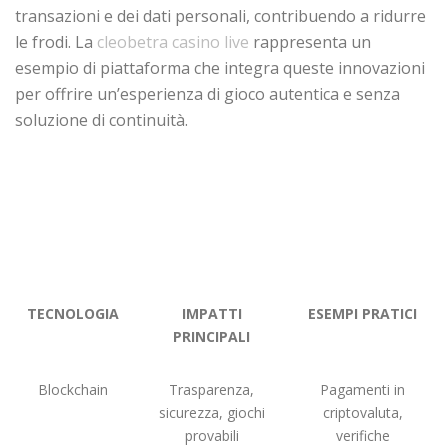
transazioni e dei dati personali, contribuendo a ridurre
le frodi. La
cleobetra casino live
rappresenta un
esempio di piattaforma che integra queste innovazioni
per offrire un’esperienza di gioco autentica e senza
soluzione di continuità.
TABELLA: TECNOLOGIE
CHIAVE NEL SETTORE DEI
CASINÒ ONLINE
TECNOLOGIA
IMPATTI
ESEMPI PRATICI
PRINCIPALI
Blockchain
Trasparenza,
Pagamenti in
sicurezza, giochi
criptovaluta,
provabili
verifiche