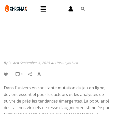
By
Posted
September 4, 2025
In
Uncategorized
0
0
Dans l’univers en constante mutation du jeu en ligne, il
devient essentiel pour les acteurs et les analystes de
suivre de près les tendances émergentes. La popularité
des casinos virtuels ne cesse d’augmenter, stimulée par