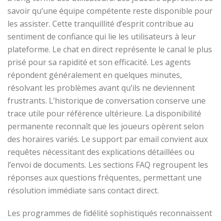
savoir qu’une équipe compétente reste disponible pour
les assister. Cette tranquillité d’esprit contribue au
sentiment de confiance qui lie les utilisateurs à leur
plateforme. Le chat en direct représente le canal le plus
prisé pour sa rapidité et son efficacité. Les agents
répondent généralement en quelques minutes,
résolvant les problèmes avant qu’ils ne deviennent
frustrants. L’historique de conversation conserve une
trace utile pour référence ultérieure. La disponibilité
permanente reconnaît que les joueurs opèrent selon
des horaires variés. Le support par email convient aux
requêtes nécessitant des explications détaillées ou
l’envoi de documents. Les sections FAQ regroupent les
réponses aux questions fréquentes, permettant une
résolution immédiate sans contact direct.
Les programmes de fidélité sophistiqués reconnaissent