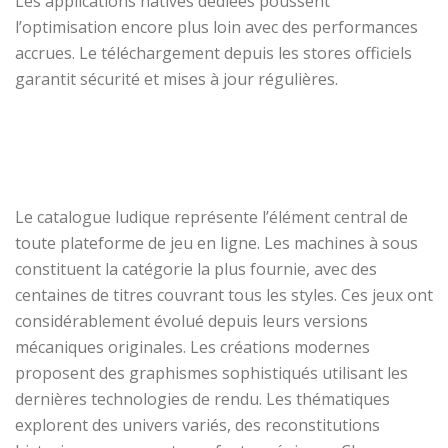
Les applications natives dédiées poussent
l’optimisation encore plus loin avec des performances
accrues. Le téléchargement depuis les stores officiels
garantit sécurité et mises à jour régulières.
CATALOGUE DE JEUX
DISPONIBLES
Le catalogue ludique représente l’élément central de
toute plateforme de jeu en ligne. Les machines à sous
constituent la catégorie la plus fournie, avec des
centaines de titres couvrant tous les styles. Ces jeux ont
considérablement évolué depuis leurs versions
mécaniques originales. Les créations modernes
proposent des graphismes sophistiqués utilisant les
dernières technologies de rendu. Les thématiques
explorent des univers variés, des reconstitutions