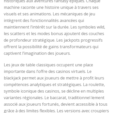
historiques aux aventures fantasy épiques. Chaque
machine raconte une histoire unique à travers ses
visuels et ses animations. Les mécaniques de jeu
intègrent des fonctionnalités avancées qui
maintiennent l’intérêt sur la durée. Les symboles wild,
les scatters et les modes bonus ajoutent des couches
de profondeur stratégique. Les jackpots progressifs
offrent la possibilité de gains transformateurs qui
captivent l’imagination des joueurs.
Les jeux de table classiques occupent une place
importante dans l’offre des casinos virtuels. Le
blackjack permet aux joueurs de mettre à profit leurs
compétences analytiques et stratégiques. La roulette,
symbole iconique des casinos, se décline en multiples
variantes régionales. Le baccarat, traditionnel lement
associé aux joueurs fortunés, devient accessible à tous
grâce à des limites flexibles. Les versions avec croupiers